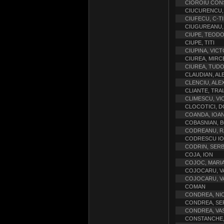
CIOROIU CON
CIUCURENCU,
CIUFECU, C-T
CIUGUREANU,
CIUPE, TEODO
CIUPE, TITI
CIUPINA, VIC
CIUREA, MIRC
CIUREA, TUD
CLAUDIAN, A
CLENCIU, ALE
CLIANTE, TRAI
CLIMESCU, VI
CLOCOTICI, D
COANDA, IOAN
COBASNIAN, B
CODREANU, RA
CODRESCU I
CODRIN, SER
COJA, ION
COJOC, MARI
COJOCARU, V
COJOCARU, VA
COMAN
CONDREA, NI
CONDREA, SER
CONDREA, VAS
CONSTANCHE, 