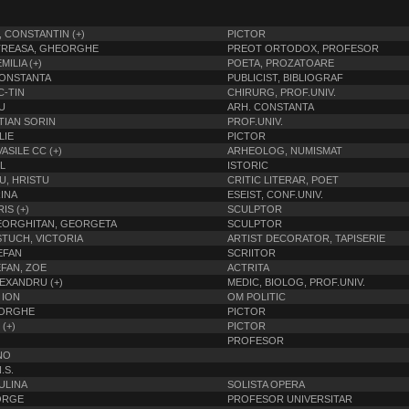
 CONSTANTIN (+)
PICTOR
TREASA, GHEORGHE
PREOT ORTODOX, PROFESOR
ILIA (+)
POETA, PROZATOARE
CONSTANTA
PUBLICIST, BIBLIOGRAF
C-TIN
CHIRURG, PROF.UNIV.
U
ARH. CONSTANTA
TIAN SORIN
PROF.UNIV.
LIE
PICTOR
ASILE CC (+)
ARHEOLOG, NUMISMAT
L
ISTORIC
, HRISTU
CRITIC LITERAR, POET
INA
ESEIST, CONF.UNIV.
IS (+)
SCULPTOR
EORGHITAN, GEORGETA
SCULPTOR
TUCH, VICTORIA
ARTIST DECORATOR, TAPISERIE
EFAN
SCRIITOR
FAN, ZOE
ACTRITA
LEXANDRU (+)
MEDIC, BIOLOG, PROF.UNIV.
 ION
OM POLITIC
EORGHE
PICTOR
(+)
PICTOR
PROFESOR
NO
.S.
ULINA
SOLISTA OPERA
ORGE
PROFESOR UNIVERSITAR