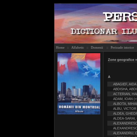
Home
::
Alfabetic
::
Domenii
::
Perioade istorice
Zone geografice 
A
ABAGIEF, AIDA
ABDISHA, ABD
ACTERIAN, HAI
ADAM, IOAN (+
ALBOTA, MIHAI
ALBU, VICTOR
ALDEA, GHEO
ALDEA-SARAI
ALEXANDRESC
ALEXANDRESC
ALEXANDRU, C