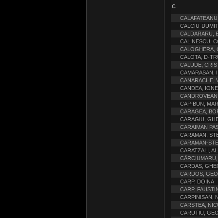
C
CALAFATEANU,
CALCIU-DUMI
CALDARARU, EM
CALINESCU, 
CALOGHERA, 
CALOTA, D-TR
CALUDE, CRIS
CAMARASAN, I
CANARACHE, V
CANDEA, IONE
CANDROVEANU
CAP-BUN, MAR
CARAGEA, BOR
CARAGIU, GH
CARAIMAN PAS
CARAMAN, ST
CARAMAN-STE
CARATZALI, A
CÂRCIUMARU,
CARDAS, GH
CARDOS, GEO 
CARP, DOINA
CARP, FAUSTI
CARPINISAN, N
CARSTEA, NIC
CARUTIU, GE