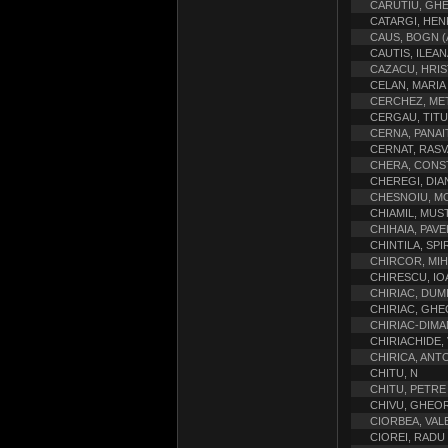
CARUTIU, GH
CATARGI, HENR
CAUS, BOGN (
CAUTIS, ILEAN
CAZACU, HRI
CELAN, MARIA 
CERCHEZ, ME
CERGAU, TITU
CERNA, PANAIT
CERNAT, RAS
CHERA, CONS
CHEREGI, DIA
CHESNOIU, M
CHIAMIL, MUS
CHIHAIA, PAVE
CHINTILA, SPIR
CHIRCOR, MIH
CHIRESCU, IOA
CHIRIAC, DUM
CHIRIAC, GH
CHIRIAC-DIMA
CHIRIACHIDE, 
CHIRICA, ANT
CHITU, N
CHITU, PETRE
CHIVU, GHEOR
CIORBEA, VAL
CIOREI, RADU