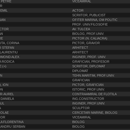
 PETRE
VICEAMIRAL
OR
EMIL
ACTOR
)
SCRIITOR, PUBLICIST
IAN
OFITER MARINA, OM POLITIC
PROF. UNIV.FILOSOFIE
ICTOR
AV. TULCEA
AN
BIOLOG, PROF.UNIV.
RE
PICTOR (N. CALIACRA)
UTA, CORINA
PICTOR, GRAVOR
O STEFAN
ARHITECT
 LAURENTIU
ARHITECT
DMOND ALEX.
INGINER, PROF. UNIV.
A RODICA
GRAFICIAN, PROFESOR
 (+)
SCRIITOR, DIPLOMAT
DIPLOMAT
ON
TEHN.MARITIM, PROF.UNIV.
GRAFICIAN
), ION
PICTOR, GRAFICIAN
ON
ISTORIC, PROF.UNIV.
OR-AUREL
CONTRAAMIRAL DE FLOTILA
 DANIELA
ING.CONSTRUCTOR
AUL
INGINER, PROF.UNIV.
A
SCULPTOR
COLAE
CERCETARI MARINE, BIOLOG
TOR
VICEAMIRAL
LA FLORENTINA
BIOLOG
XANDRU SERBAN
BIOLOG