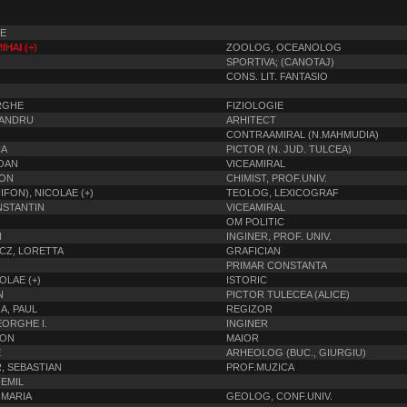
LE
IHAI (+)
ZOOLOG, OCEANOLOG
SPORTIVA; (CANOTAJ)
CONS. LIT. FANTASIO
RGHE
FIZIOLOGIE
EXANDRU
ARHITECT
CONTRAAMIRAL (N.MAHMUDIA)
CA
PICTOR (N. JUD. TULCEA)
OAN
VICEAMIRAL
ION
CHIMIST, PROF.UNIV.
FON), NICOLAE (+)
TEOLOG, LEXICOGRAF
NSTANTIN
VICEAMIRAL
OM POLITIC
N
INGINER, PROF. UNIV.
CZ, LORETTA
GRAFICIAN
PRIMAR CONSTANTA
OLAE (+)
ISTORIC
N
PICTOR TULECEA (ALICE)
A, PAUL
REGIZOR
ORGHE I.
INGINER
TON
MAIOR
E
ARHEOLOG (BUC., GIURGIU)
, SEBASTIAN
PROF.MUZICA
EMIL
 MARIA
GEOLOG, CONF.UNIV.