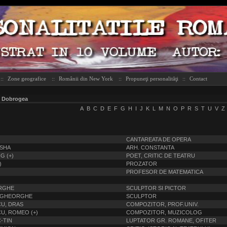
::
Zone geografice
::
Românii din New York
::
Propuneţi personalităţi
::
Contact
» Dobrogea
A
B
C
D
E
F
G
H
I
J
K
L
M
N
O
P
R
S
T
U
V
Z
CANTAREATA DE OPERA
ISHA
ARH. CONSTANTA
G (+)
POET, CRITIC DE TEATRU
)
PROZATOR
PROFESOR DE MATEMATICA
RGHE
SCULPTOR SI PICTOR
, GHEORGHE
SCULPTOR
U, DRAS
COMPOZITOR, PROF.UNIV.
U, ROMEO (+)
COMPOZITOR, MUZICOLOG
-TIN
LUPTATOR GR. ROMANE, OFITER