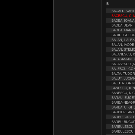
B
BACALU, VASI
BACESCU, C. M
BADEA, IOANA
BADEA, JEAN
BADEA, MARIN
BADIU, GHEO
BALAN, I. AL
BALAN, IACOB
BALAN, STELI
BALANESCU, I
BALASANIAN, 
BALASESCU (NI
BALESCU, CO
BALTA, TUDOR
BALUT, LUCIA
BALUTA LORIN
BANESCU, ION
BANESCU, NIC
BARAU, EUGE
BARBA-NEAGR
BARBATU, GHE
BARBIERI, AN
BARBU, VASIL
BARBU-BUCUR
BARBULESCU, 
BARBULESCU,