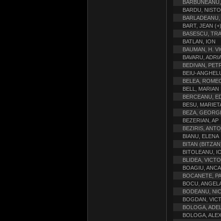
BARBUNEANU,
BARDU, NIST
BARLADEANU, 
BART, JEAN (+
BASESCU, TRA
BATLAN, ION
BAUMAN, H. V
BAVARU, ADRI
BEDIVAN, PET
BEIU-ANGHEL
BELEA, ROME
BELL, MARIAN
BERCEANU, E
BESU, MARIET
BEZA, GEORGE
BEZERIAN, AP
BEZIRIS, ANT
BIANU, ELENA
BITAN (BITZAN
BITOLEANU, I
BLIDEA, VICT
BOAGIU, ANCA
BOCANETE, P
BOCU, ANGEL
BODEANU, NI
BOGDAN, VIC
BOLOGA, ADE
BOLOGA, ALE