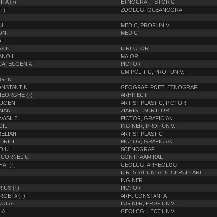
TA (+)
ETNOGRAF, ISTORIC
+)
ZOOLOG, OCEANOGRAF
L
U
MEDIC, PROF.UNIV.
ON
MEDIC
A
PAUL
DIRECTOR
ANOIL
MAIOR
CA, EUGENIA
PICTOR
OM POLITIC, PROF.UNIV.
UGEN
ONSTANTIN
GEOGRAF, POET, ETNOGRAF
HEORGHE (+)
ARHITECT
EUGEN
ARTIST PLASTIC, PICTOR
AIAN
ZIARIST, SCRIITOR
VASILE
PICTOR, GRAFICIAN
GIL
INGINER, PROF.UNIV.
RELIAN
ARTIST PLASTIC
BRIEL
PICTOR, GRAFICIAN
DIU
SCENOGRAF
 CORNELIU
CONTRAAMIRAL
AI (+)
GEOLOG, ARHEOLOG
DIR. STATIUNEA DE CERCETARE
INGINER
IUS (+)
PICTOR
GETA (+)
ARH. CONSTANTA
COLAE
INGINER, PROF.UNIV.
IA
GEOLOG, LECT.UNIV.