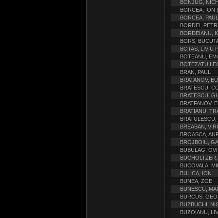
BONJUG, NICHI
BORCEA, ION (
BORCEA, PAU
BORDEI, PETR
BORDEIANU, I
BORS, BUCUT
BOTAS, LIVIU 
BOTEANU, EM
BOTEZATU LE
BRAN, PAUL
BRATANOV, E
BRATESCU, C
BRATESCU, G
BRATFANOV, 
BRATIANU, TR
BRATULESCU, 
BREABAN, VIR
BROASCA, AU
BROJBOIU, GA
BUBULAG, OVI
BUCHOLTZER,
BUCOVALA, MIH
BULICA, ION
BUNEA, ZOE
BUNESCU, MAR
BURCUS, GEOR
BUZBUCHI, NI
BUZOIANU, LIV