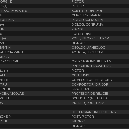
EORGHE
PICTOR
I (+)
PICTOR
ARSAG BOSIAN) S.T.
SCRIITOR, REGIZOR
A
CERCETARI MARINE
STOFENIA
PICTOR SCENOGRAF
(+)
BIOLOG, CONF.UNIV.
TIN
ZIARIST
S
FOLCLORIST
 (+)
POET, ISTORIC LITERAR
VAN
DIRIJOR
TANTIN
GEOLOG, ARHEOLOG
NA LUCIA MARIA
ACTRITA, LECT.UNIV.
ONICA
TAFA CHIAMIL
OPERATOR IMAGINE FILM
L
PROZATOR, DRAMATURG
U (+)
PICTOR
AEL
CONF.UNIV.
N (+)
COMPOZITOR, PROF.UNIV.
ITRU
COMPOZITOR, DIRIJOR
EORGHE
GRAFICIAN
NCEA, NICOLAE
PROFESOR DE RELIGIE
VASILE
SCULPTOR (N. TULCEA)
ON
INGINER, PROF.UNIV.
OFITER MARITIM, PROF.UNIV.
GHE (+)
POET, PICTOR
ENTIN
ISTORIC
DIRIJOR