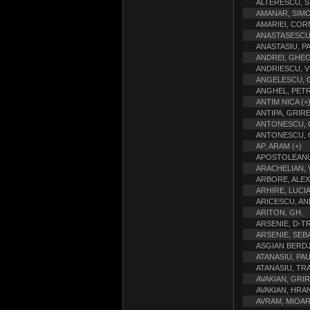
ALTERESCU, S
AMANAR, SIM
AMARIEI, COR
ANASTASESCU
ANASTASIU, P
ANDREI, GHE
ANDRIESCU, V
ANGELESCU, 
ANGHEL, PET
ANTIM NICA (+
ANTIPA, GRIRE
ANTONESCU, 
ANTONESCU, 
AP, ARAM (+)
APOSTOLEANU
ARACHELIAN, 
ARBORE, ALE
ARHIRE, LUCIA
ARICESCU, AND
ARITON, GH.
ARSENIE, D-T
ARSENIE, SEB
ASGIAN BERD
ATANASIU, PA
ATANASIU, TR
AVAKIAN, GRI
AVAKIAN, HRA
AVRAM, MIOA