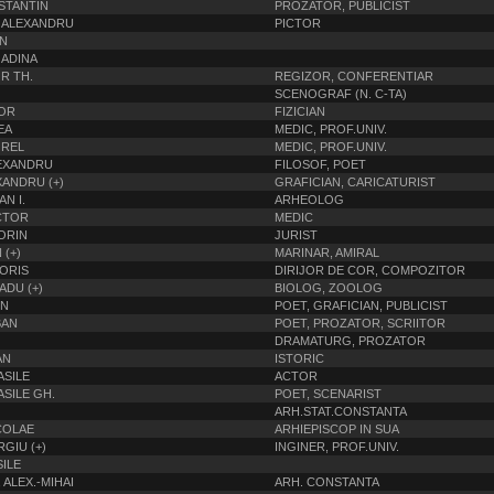
STANTIN
PROZATOR, PUBLICIST
 ALEXANDRU
PICTOR
IN
 ADINA
R TH.
REGIZOR, CONFERENTIAR
SCENOGRAF (N. C-TA)
TOR
FIZICIAN
EA
MEDIC, PROF.UNIV.
OREL
MEDIC, PROF.UNIV.
LEXANDRU
FILOSOF, POET
XANDRU (+)
GRAFICIAN, CARICATURIST
AN I.
ARHEOLOG
CTOR
MEDIC
ORIN
JURIST
 (+)
MARINAR, AMIRAL
ORIS
DIRIJOR DE COR, COMPOZITOR
DU (+)
BIOLOG, ZOOLOG
ON
POET, GRAFICIAN, PUBLICIST
BAN
POET, PROZATOR, SCRIITOR
DRAMATURG, PROZATOR
AN
ISTORIC
ASILE
ACTOR
SILE GH.
POET, SCENARIST
ARH.STAT.CONSTANTA
COLAE
ARHIEPISCOP IN SUA
GIU (+)
INGINER, PROF.UNIV.
ILE
ALEX.-MIHAI
ARH. CONSTANTA