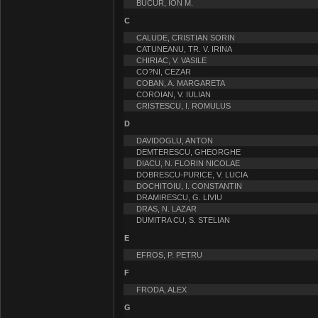
BUCUR, ION M.
C
CALUDE, CRISTIAN SORIN
CATUNEANU, TR. V. IRINA
CHIRIAC, V. VASILE
CO?NI, CEZAR
COBAN, A. MARGARETA
COROIAN, V. IULIAN
CRISTESCU, I. ROMULUS
D
DAVIDOGLU, ANTON
DEMTERESCU, GHEORGHE
DIACU, N. FLORIN NICOLAE
DOBRESCU-PURICE, V. LUCIA
DOCHITOIU, I. CONSTANTIN
DRAMIRESCU, G. LIVIU
DRAS, N. LAZAR
DUMITRA CU, S. STELIAN
E
EFROS, P. PETRU
F
FRODA, ALEX
G