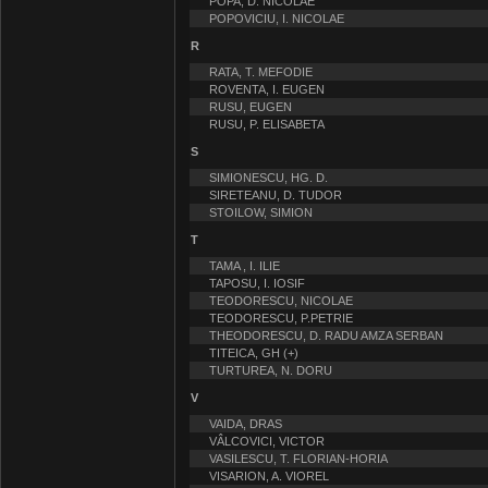
POPA, D. NICOLAE
POPOVICIU, I. NICOLAE
R
RATA, T. MEFODIE
ROVENTA, I. EUGEN
RUSU, EUGEN
RUSU, P. ELISABETA
S
SIMIONESCU, HG. D.
SIRETEANU, D. TUDOR
STOILOW, SIMION
T
TAMA , I. ILIE
TAPOSU, I. IOSIF
TEODORESCU, NICOLAE
TEODORESCU, P.PETRIE
THEODORESCU, D. RADU AMZA SERBAN
TITEICA, GH (+)
TURTUREA, N. DORU
V
VAIDA, DRAS
VÂLCOVICI, VICTOR
VASILESCU, T. FLORIAN-HORIA
VISARION, A. VIOREL