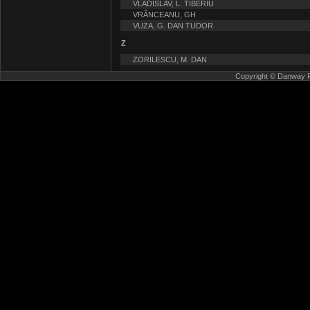
VLADISLAV, L. TIBERIU
VRÂNCEANU, GH
VUZA, G. DAN TUDOR
Z
ZORILESCU, M. DAN
Copyright © Danway Pub