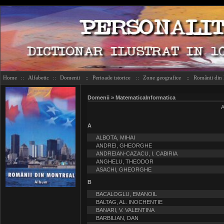
Home
::
Alfabetic
::
Domenii
::
Perioade istorice
::
Zone geografice
::
Românii din
Domenii » MatematicaInformatica
A
ALBOTA, MIHAI
ANDREI, GHEORGHE
ANDREIAN-CAZACU, I. CABIRIA
ANGHELU, THEODOR
ASACHI, GHEORGHE
B
BACALOGLU, EMANOIL
BALTAG, AL. INOCHENTIE
BANARI, V. VALENTINA
BARBILIAN, DAN