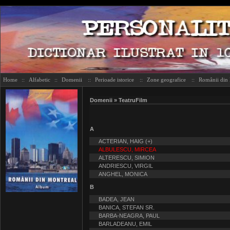
Home
::
Alfabetic
::
Domenii
::
Perioade istorice
::
Zone geografice
::
Românii din
Domenii » TeatruFilm
A
ACTERIAN, HAIG (+)
ALBULESCU, MIRCEA
ALTERESCU, SIMION
ANDRIESCU, VIRGIL
ANGHEL, MONICA
B
BADEA, JEAN
BANICA, STEFAN SR.
BARBA-NEAGRA, PAUL
BARLADEANU, EMIL