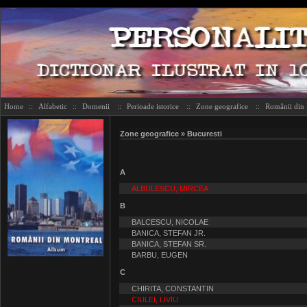
Home
::
Alfabetic
::
Domenii
::
Perioade istorice
::
Zone geografice
::
Românii din
Zone geografice » Bucuresti
A
ALBULESCU, MIRCEA
B
BALCESCU, NICOLAE
BANICA, STEFAN JR.
BANICA, STEFAN SR.
BARBU, EUGEN
C
CHIRITA, CONSTANTIN
CIULEI, LIVIU