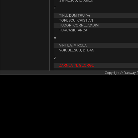
STANESCU, CARMEN
T
TINU, DUMITRU (+)
TOPESCU, CRISTIAN
TUDOR, CORNEL VADIM
TURCASIU, ANCA
V
VINTILA, MIRCEA
VOICULESCU, D. DAN
Z
ZARNEA, N. GEORGE
Copyright © Danway Pub