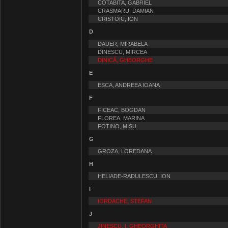
COTABITA, GABRIEL
CRASMARU, DAMIAN
CRISTOIU, ION
D
DAUER, MIRABELA
DINESCU, MIRCEA
DINICĂ, GHEORGHE
E
ESCA, ANDREEA IOANA
F
FICEAC, BOGDAN
FLOREA, MARINA
FOTINO, MISU
G
GROZA, LOREDANA
H
HELIADE-RADULESCU, ION
I
IORDACHE, STEFAN
J
JINESCU, I. GHEORGHITA