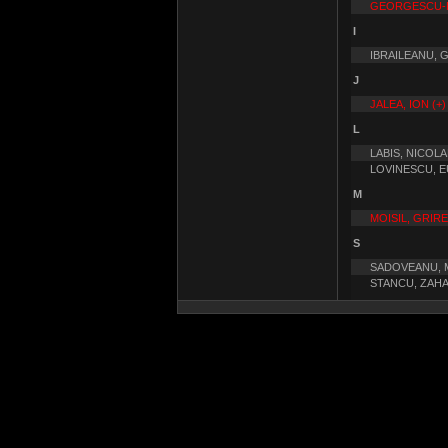
GEORGESCU-R
I
IBRAILEANU, 
J
JALEA, ION (+)
L
LABIS, NICOLA
LOVINESCU, 
M
MOISIL, GRIRE 
S
SADOVEANU, M
STANCU, ZAHA