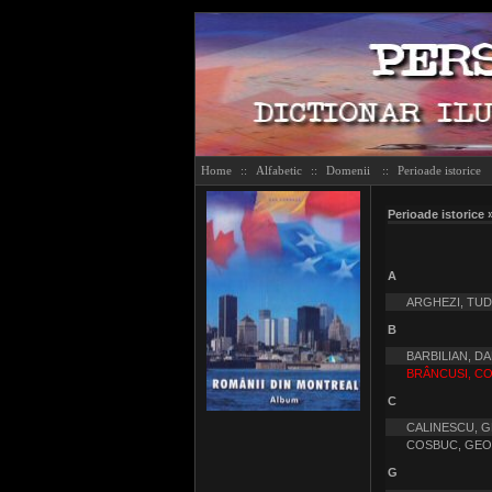
Home
::
Alfabetic
::
Domenii
::
Perioade istorice
Perioade istorice »
A
ARGHEZI, TU
B
BARBILIAN, D
BRÂNCUSI, CO
C
CALINESCU, 
COSBUC, GE
G