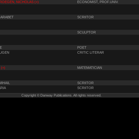
OEGEN, NICHOLAS (+)
ECONOMIST, PROF.UNIV.
GARABET
SCRIITOR
SCULPTOR
E
POET
EUGEN
CRITIC LITERAR
(+)
MATEMATICIAN
IHAIL
SCRIITOR
RIA
SCRIITOR
Copyright © Danway Publications. All rights reserved.