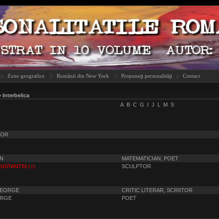
::
Zone geografice
::
Românii din New York
::
Propuneţi personalităţi
::
Contact
 Interbelica
A
B
C
G
I
J
L
M
S
DOR
AN
MATEMATICIAN, POET
NSTANTIN (+)
SCULPTOR
GEORGE
CRITIC LITERAR, SCRIITOR
ORGE
POET