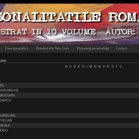
::
Zone geografice
::
Românii din New York
::
Propuneţi personalităţi
::
Contact
omie
B
C
D
E
G
I
M
N
O
P
R
S
T
V
REL
. GHEORGHE
. BOGDAN
 MARCU
 AURELIAN
STELIAN
ASILE
LERIU