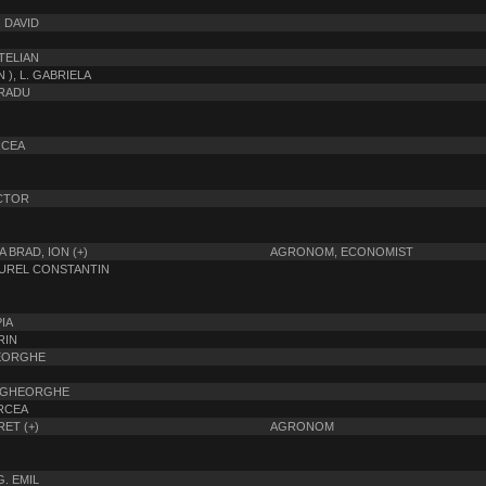
 DAVID
TELIAN
 ), L. GABRIELA
 RADU
IRCEA
ICTOR
 BRAD, ION (+)
AGRONOM, ECONOMIST
AUREL CONSTANTIN
IA
RIN
HEORGHE
. GHEORGHE
RCEA
ET (+)
AGRONOM
. EMIL