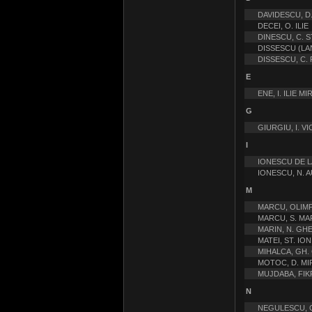
DAVIDESCU, D.
DECEI, O. ILIE
DINESCU, C. S
DISSESCU (LAN
DISSESCU, C.
E
ENE, I. ILIE M
G
GIURGIU, I. V
I
IONESCU DE LA
IONESCU, N. 
M
MARCU, OLIMP
MARCU, S. MA
MARIN, N. G
MATEI, ST. ION
MIHALCA, GH
MOTOC, D. MI
MUJDABA, FIKR
N
NEGULESCU, G