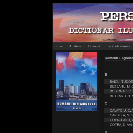
Home
::
Alfabetic
::
Domenii
::
Perioade istorice
Domenii » Agron
B
BAICU, TUDO
BILTEANU, M
BOBIRNAC, C
BOTZAN. GH.
C
CALATOIU, C.
CARSTEA, M. 
COPACEANU, V
COTEA, D. VA
D