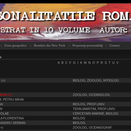
::
Zone geografice
::
Românii din New York
::
Propuneţi personalităţi
::
Contact
e
A
B
C
F
G
I
K
M
N
O
P
R
S
T
U
V
 (+)
BIOLOG, ZOOLOG, IHTIOLOG
IHAI (+)
ZOOLOG, OCEANOLOG
. PETRU-MIHAI
AN
BIOLOG, PROF.UNIV.
ON
TEHN.MARITIM, PROF.UNIV.
COLAE
CERCETARI MARINE, BIOLOG
LA FLORENTINA
BIOLOG
XANDRU SERBAN
BIOLOG
+)
ZOOLOG, OCEANOGRAF