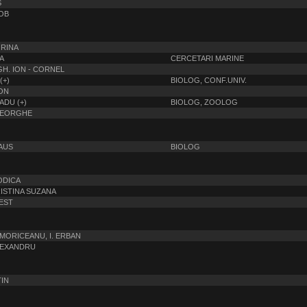
S
COB
ORINA
A
CERCETARI MARINE
H. ION - CORNEL
(+)
BIOLOG, CONF.UNIV.
ION
DU (+)
BIOLOG, ZOOLOG
GHEORGHE
LAUS
BIOLOG
ODICA
RISTINA SUZANA
EST
MORICEANU, I. ERBAN
ALEXANDRU
TIN