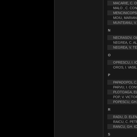
MACARIE, C. O
MALO , C. CO
MENCINICOPSC
MOIU, MARIAN
MUNTEANU, V.
N
NECRASOV, O
NEGREA, C. A
NEGREA, V. T
O
OPRESCU, I. I
OROS, I. VASIL
P
PAPADOPOL C.
PARVU, I. CO
PLOTOAGA, E
POP, V. VICTO
POPESCU, GH
R
RADU, D. ELE
RAICU, C. PET
RANCU, GH. I
S