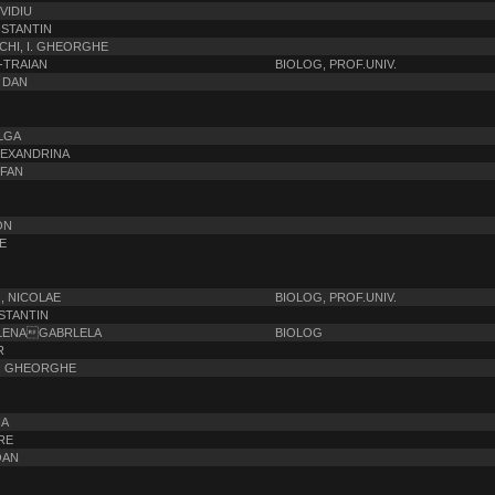
VIDIU
NSTANTIN
HI, I. GHEORGHE
-TRAIAN
BIOLOG, PROF.UNIV.
 DAN
LGA
LEXANDRINA
EFAN
ON
E
, NICOLAE
BIOLOG, PROF.UNIV.
NSTANTIN
LENAGABRLELA
BIOLOG
R
. GHEORGHE
NA
RE
OAN