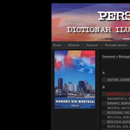
Home
::
Alfabetic
::
Domenii
::
Perioade istorice
Domenii » Biologi
A
ANTIPA, GRIRE
B
BACESCU, C. M
BANARESCU, M
BAVARU, ADRI
BEZIRIS, ANT
BODEANU, NI
BOLOGA, ADE
BOLOGA, ALE
BORCEA, ION (