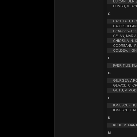
BUICAN, DENI
BUMBU, V. IA
C
CACHTA, T, D
CAUTIS, ILEAN
CEAUSESCU, G
CELAN, MARIA 
CHIOSILA. N. 
CODREANU, RA
COLDEA. I. 
F
FABRITIUS, K
G
GIURGEA, A R
GLAVCE, C. C
GUTU, V. MOD
I
IONESCU - HO
IONESCU, I. 
K
KEUL, M. MAR
M