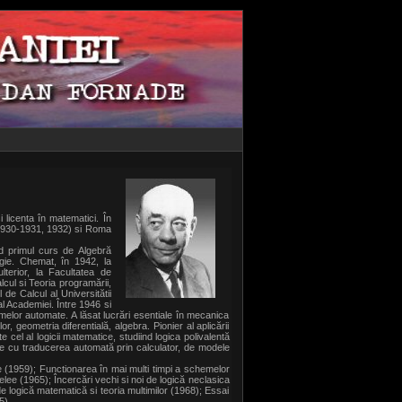
i licenta în matematici. În
 (1930-1931, 1932) si Roma
nd primul curs de Algebră
gie. Chemat, în 1942, la
lterior, la Facultatea de
cul si Teoria programării,
 de Calcul al Universitătii
al Academiei. Între 1946 si
melor automate. A lăsat lucrări esentiale în mecanica
or, geometria diferentială, algebra. Pionier al aplicării
 cel al logicii matematice, studiind logica polivalentă
-se cu traducerea automată prin calculator, de modele
(1959); Functionarea în mai multi timpi a schemelor
elee (1965); Încercări vechi si noi de logică neclasica
e logică matematică si teoria multimilor (1968); Essai
5).