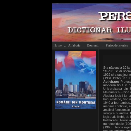
Home
::
Alfabetic
::
Domenii
::
Perioade istorice
S-a născut la 10 ia
Studii:
Studii licea
1929 si-a sustinut 
(1931-1932). În 193
Activitate:
Profesor
modernă tinut la o
Universitatea din 
Matematică-Fizică c
Algebra logicii iar 
bucurestene, fiind n
1949 a fost ambasad
mediilor continue, an
analizei functionale
si logica nuantată.
logice ale limbii, de
Publicatii:
Teoria a
cu relee ideale (196
(1965); Teoria alge
sur les logiques no