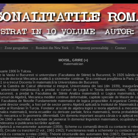
::
Zone geografice
::
Românii din New York
::
Propuneţi personalităţi
::
Contact
MOISIL, GRIRE (+)
matematician
nuarie 1906 în Tulcea.
le la Vaslui si Bucuresti si universitare (Facultatea de Stiinte) la Bucuresti, în 1926 luându-s
teza de doctorat Mecanica analitică a sistemelor continue. Si-a continuat pregătirea la Paris
1 si-a trecut Docenta în matematică la Universitatea din Bucuresti.
 la Catedra de Calcul diferential si integral, Universitatea din Iasi (din 1939), inaugurâ
 universitate românească; a predat si cursuri de Logică si Teoria demonstratiei, Topolo
Bucuresti, a predat la Facultatea de Stiinte Analiza matematică si Logica matematică, u
ursuri de Algebră, Mecanica mediilor continue deformabile, capitole speciale de Masini de cal
la Facultatea de filosofie Fundamentele matematice de logica propozitiilor. A organizat Centrul
umit director onorific; a fost sef de sector pentru Algebră aplicată la Institutul de Matematică 
or al României în Turcia. Fondator al scolii de algebra logicii si teoria algebrică a mecanis
aliza matematică, teoria ecuatiilor cu derivate partiale, fizica matematică, teoria probabilitătil
 în mecanica si în geometria diferentială. Un domeniu important asupra căruia s-a aplecat este
 Din 1960 a dezvoltat o activitate de pionierat în domeniul lingvisticii matematice, ocupându
 indexarea si publicarea lucrărilor apărute.
lgebrică a mecanismelor automate (1959); Scheme cu comandă directă cu contacte si relee 
0); Circuite cu tranzitori (2 vol., 1961-1962); Functionarea reală a schemelor cu contacte si r
brică cu contacte si relee (1965); Théorie structurelle des automates finis (1967); Elemente d
n chrysippiennes (1972); Lectii despre logica rationamentului nuantat (apărută postum, în 197