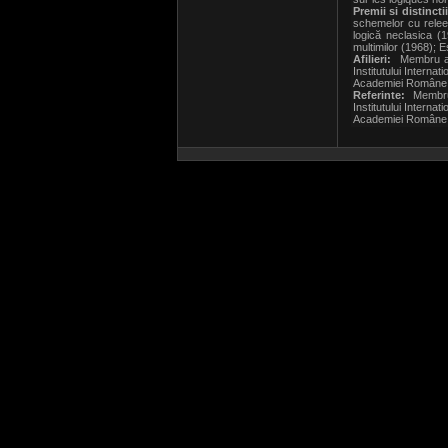
Premii si distinctii
schemelor cu relee 
logică neclasica (1
multimilor (1968); 
Afilieri:
Membru al A
Institutului Interna
Academiei Române (1
Referinte:
Membru a
Institutului Interna
Academiei Române (1