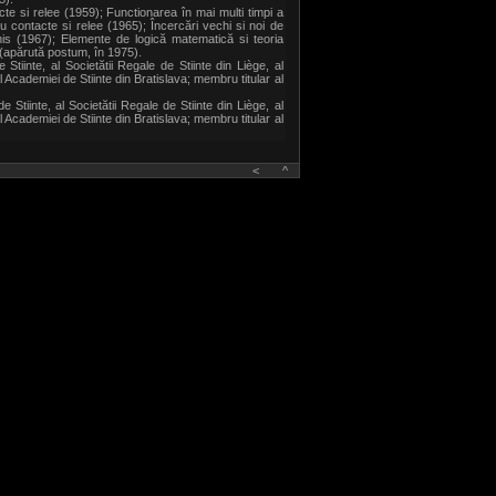
 si relee (1959); Functionarea în mai multi timpi a
u contacte si relee (1965); Încercări vechi si noi de
nis (1967); Elemente de logică matematică si teoria
 (apărută postum, în 1975).
iinte, al Societătii Regale de Stiinte din Liège, al
l Academiei de Stiinte din Bratislava; membru titular al
iinte, al Societătii Regale de Stiinte din Liège, al
l Academiei de Stiinte din Bratislava; membru titular al
<
^