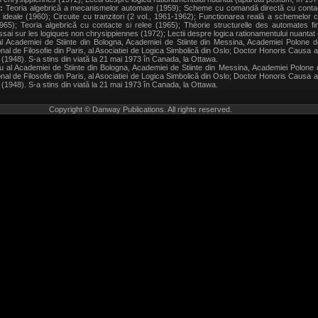
:
Teoria algebrică a mecanismelor automate (1959); Scheme cu comandă directă cu contacte
ideale (1960); Circuite cu tranzitori (2 vol., 1961-1962); Functionarea reală a schemelor c
965); Teoria algebrică cu contacte si relee (1965); Théorie structurelle des automates fi
Essai sur les logiques non chrysippiennes (1972); Lectii despre logica rationamentului nuantat
cademiei de Stiinte din Bologna, Academiei de Stiinte din Messina, Academiei Polone de St
tional de Filosofie din Paris, al Asociatiei de Logica Simbolică din Oslo; Doctor Honoris Causa a
948). S-a stins din viată la 21 mai 1973 în Canada, la Ottawa.
l Academiei de Stiinte din Bologna, Academiei de Stiinte din Messina, Academiei Polone de St
tional de Filosofie din Paris, al Asociatiei de Logica Simbolică din Oslo; Doctor Honoris Causa a
948). S-a stins din viată la 21 mai 1973 în Canada, la Ottawa.
Copyright © Danway Publications. All rights reserved.